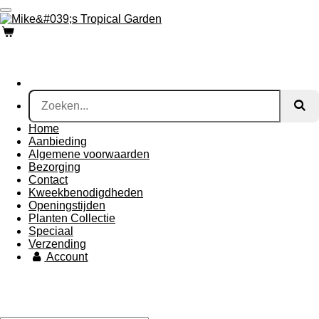
Ga
direct
naar
de
hoofdinhoud
Home
Aanbieding
Algemene voorwaarden
Bezorging
Contact
Kweekbenodigdheden
Openingstijden
Planten Collectie
Speciaal
Verzending
Account