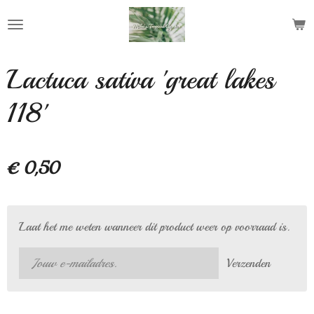
Ga
direct
naar
de
Lactuca sativa 'great lakes
hoofdinhoud
118'
€ 0,50
Laat het me weten wanneer dit product weer op voorraad is.
Verzenden