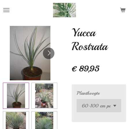
Ga
direct
naar
de
Yucca
hoofdinhoud
Rostrata
€ 89,95
Planthoogte