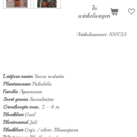
In
winkelwagen
Artikelnummer:
100733
Latijnse naam
Yucca rostrata
Plantennaam
Palmlelie
Familie
Agavaceae
Soort gewas
Succulenten
Groeihoogte max.
2 - 4 m
Bloeikleur
Geel
Bloeimaand
Juli
Bladkleur
Grijs / zilver,
Blauwgroen