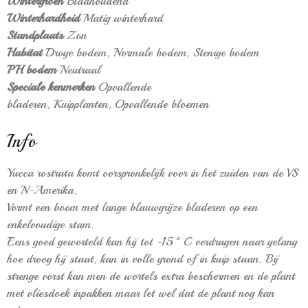
Wintergroen
Bladhoudend
Winterhardheid
Matig winterhard
Standplaats
Zon
Habitat
Droge bodem,
Normale bodem,
Stenige bodem
PH bodem
Neutraal
Speciale kenmerken
Opvallende
bladeren,
Kuipplanten,
Opvallende bloemen
Info
Yucca rostrata komt oorspronkelijk voor in het zuiden van de VS
en N-Amerika.
Vormt een boom met lange blauwgrijze bladeren op een
enkelvoudige stam.
Eens goed geworteld kan hij tot -15°C verdragen naar gelang
hoe droog hij staat, kan in volle grond of in kuip staan. Bij
strenge vorst kan men de wortels extra beschermen en de plant
met vliesdoek inpakken maar let wel dat de plant nog kan