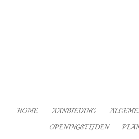
Ga
direct
naar
de
hoofdinhoud
HOME
AANBIEDING
ALGEME
OPENINGSTIJDEN
PLA