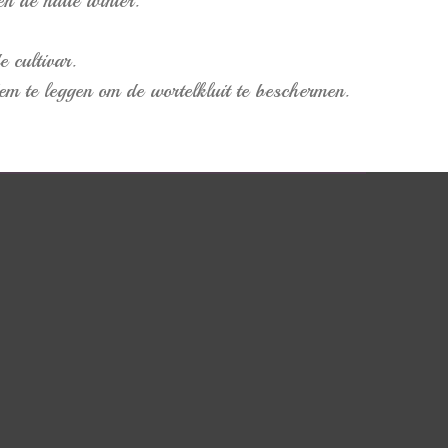
n de natte winter.
 cultivar.
m te leggen om de wortelkluit te beschermen.