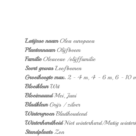
Latijnse naam
Olea europaea
Plantennaam
Olijfboom
Familie
Oleaceae /olijffamilie
Soort gewas
Loofbomen
Groeihoogte max.
2 - 4 m,
4 - 6 m,
6 - 10 
Bloeikleur
Wit
Bloeimaand
Mei,
Juni
Bladkleur
Grijs / zilver
Wintergroen
Bladhoudend
Winterhardheid
Niet winterhard/Matig winter
Standplaats
Zon