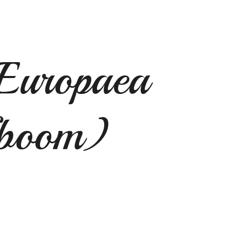
Europaea
fboom)