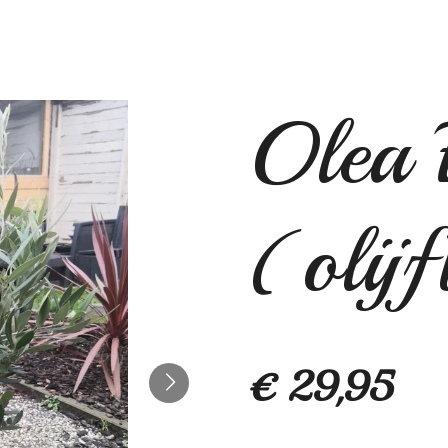
Olea 
(olij
€ 29,95