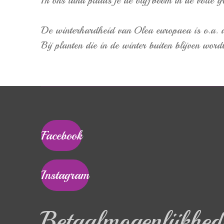
In ons land plaats je de olijfboom in de volle 
De winterhardheid van Olea europaea is o.a. afh
Bij planten die in de winter buiten blijven w
Facebook
Instagram
Betaalmogenlijkhed