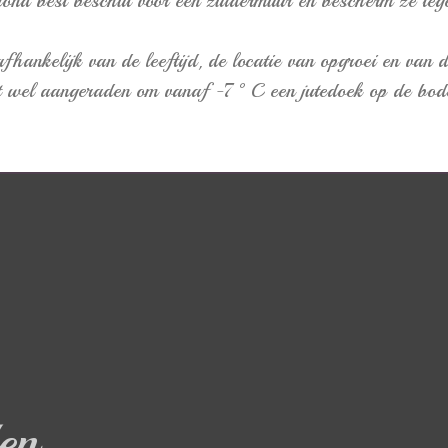
grond best beschut voor een zuidermuur en bescherm ze tege
ankelijk van de leeftijd, de locatie van opgroei en van de
ordt wel aangeraden om vanaf -7°C een jutedoek op de bode
en