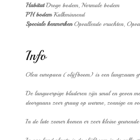
Habitat
Droge bodem,
Normale bodem
PH bodem
Kalkminnend
Speciale kenmerken
Opvallende vruchten,
Opval
Info
Olea europaea (olijfboom) is een langzaam gro
De langwerpige bladeren zijn smal en geven met
doorgaans zeer graag op warme, zonnige en voc
In de late zomer komen er zeer kleine geurende 