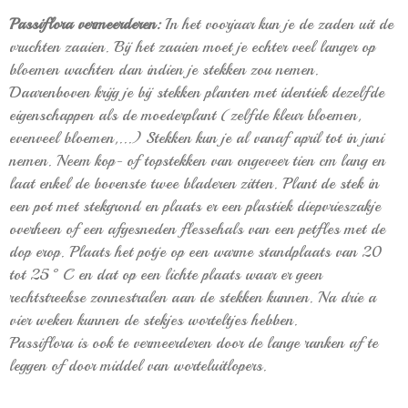
Passiflora vermeerderen:
In het voorjaar kun je de zaden uit de
vruchten zaaien. Bij het zaaien moet je echter veel langer op
bloemen wachten dan indien je stekken zou nemen.
Daarenboven krijg je bij stekken planten met identiek dezelfde
eigenschappen als de moederplant (zelfde kleur bloemen,
evenveel bloemen,...) Stekken kun je al vanaf april tot in juni
nemen. Neem kop- of topstekken van ongeveer tien cm lang en
laat enkel de bovenste twee bladeren zitten. Plant de stek in
een pot met stekgrond en plaats er een plastiek diepvrieszakje
overheen of een afgesneden flessehals van een petfles met de
dop erop. Plaats het potje op een warme standplaats van 20
tot 25°C en dat op een lichte plaats waar er geen
rechtstreekse zonnestralen aan de stekken kunnen. Na drie a
vier weken kunnen de stekjes worteltjes hebben.
Passiflora is ook te vermeerderen door de lange ranken af te
leggen of door middel van worteluitlopers.