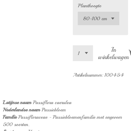
Planthoogte
In
winkelwagen
Artikelnummer:
100454
Latijnse naam
Passiflora caerulea
Nederlandse naam
P
assiebloem
Familie
Passifloraceae - Passiebloemenfamilie met ongeveer
500 soorten.