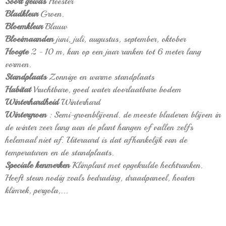
Soort gewas
Heester
Bladkleur
Groen.
Bloemkleur
Blauw
Bloeimaanden
juni, juli, augustus, september, oktober
Hoogte
2 - 10 m, kan op een jaar ranken tot 6 meter lang
vormen.
Standplaats
Zonnige en warme standplaats
Habitat
Vruchtbare, goed water doorlaatbare bodem
Winterhardheid
Winterhard
Wintergroen
: Semi-groenblijvend. de meeste bladeren blijven in
de winter zeer lang aan de plant hangen of vallen zelfs
helemaal niet af. Uiteraard is dat afhankelijk van de
temperaturen en de standplaats.
Speciale kenmerken
Klimplant met opgekrulde hechtranken.
Heeft steun nodig zoals bedrading, draadpaneel, houten
klimrek, pergola,...