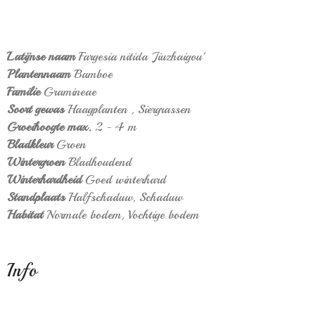
Latijnse naam
Fargesia nitida 'Jiuzhaigou'
Plantennaam
Bamboe
Familie
Gramineae
Soort gewas
Haagplanten
,
Siergrassen
Groeihoogte max.
2 - 4 m
Bladkleur
Groen
Wintergroen
Bladhoudend
Winterhardheid
Goed winterhard
Standplaats
Halfschaduw,
Schaduw
Habitat
Normale bodem,
Vochtige bodem
Info