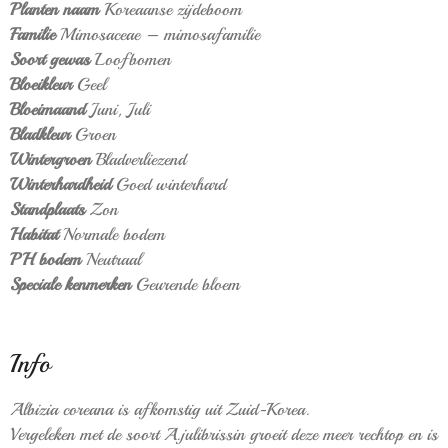
Planten naam
Koreaanse zijdeboom
Familie
Mimosaceae – mimosafamilie
Soort gewas
Loofbomen
Bloeikleur
Geel
Bloeimaand
Juni,
Juli
Bladkleur
Groen
Wintergroen
Bladverliezend
Winterhardheid
Goed winterhard
Standplaats
Zon
Habitat
Normale bodem
PH bodem
Neutraal
Speciale kenmerken
Geurende bloem
Info
Albizia coreana is afkomstig uit Zuid-Korea.
Vergeleken met de soort A.julibrissin groeit deze meer rechtop en is