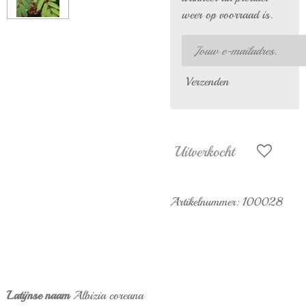
weer op voorraad is.
Verzenden
Uitverkocht
Artikelnummer:
100028
Latijnse naam
Albizia coreana