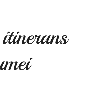
itinerans
umei