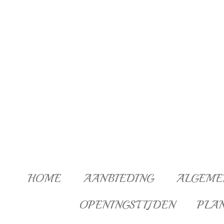
Ga
direct
naar
de
hoofdinhoud
HOME
AANBIEDING
ALGEME
OPENINGSTIJDEN
PLA