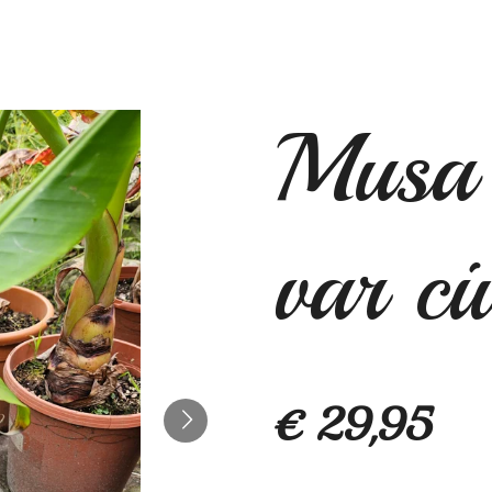
Musa 
var ci
€ 29,95