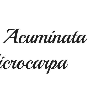
 Acuminata
icrocarpa