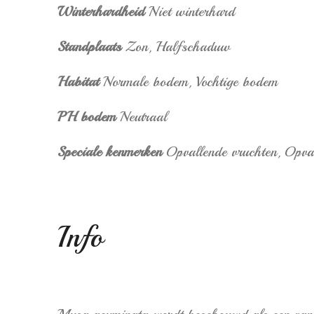
Winterhardheid
Niet winterhard
Standplaats
Zon,
Halfschaduw
Habitat
Normale bodem,
Vochtige bodem
PH bodem
Neutraal
Speciale kenmerken
Opvallende vruchten,
Opval
Info