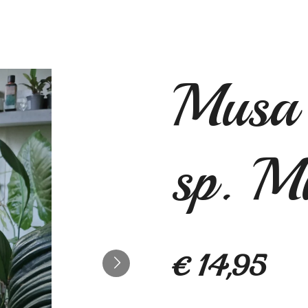
Musa
sp. M
€ 14,95