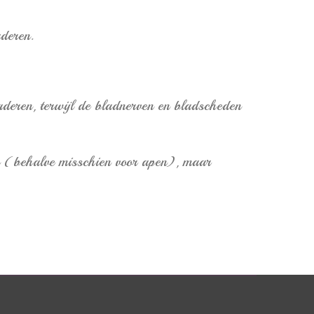
aderen.
laderen, terwijl de bladnerven en bladscheden
tie (behalve misschien voor apen), maar