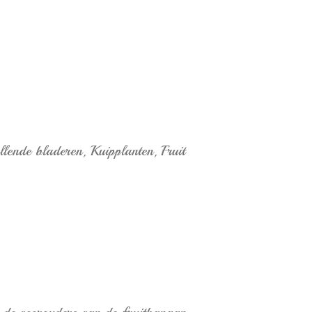
lende bladeren,
Kuipplanten,
Fruit