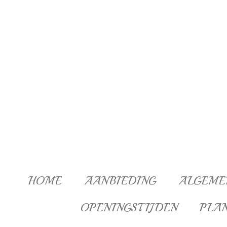
Ga
direct
naar
de
hoofdinhoud
HOME
AANBIEDING
ALGEME
OPENINGSTIJDEN
PLA