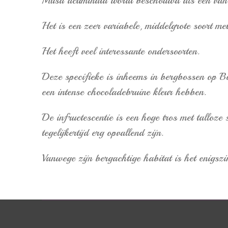
Musa acuminata wordt beschouwd als een van 
Het is een zeer variabele, middelgrote soort me
Het heeft veel interessante ondersoorten.
Deze specifieke is inheems in bergbossen op Bor
een intense chocoladebruine kleur hebben.
De infructescentie is een hoge tros met talloz
tegelijkertijd erg opvallend zijn.
Vanwege zijn bergachtige habitat is het enigszi