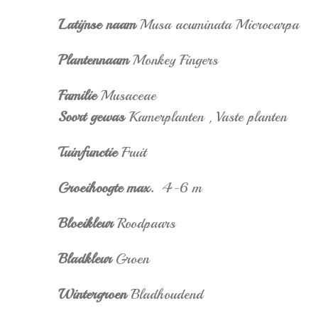
Latijnse naam
Musa acuminata Microcarpa
Plantennaam
Monkey Fingers
Familie
Musaceae
Soort gewas
Kamerplanten
,
Vaste planten
Tuinfunctie
Fruit
Groeihoogte max.
4-6 m
Bloeikleur
Roodpaars
Bladkleur
Groen
Wintergroen
Bladhoudend