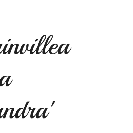
invillea
a
andra'