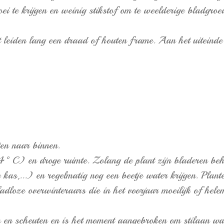
ei te krijgen en weinig stikstof om te weelderige bladgroe
st leiden lang een draad of houten frame. Aan het uiteind
ten naar binnen.
14°C) en droge ruimte. Zolang de plant zijn bladeren beho
kas,...) en regelmatig nog een beetje water krijgen. Plan
adloze overwinteraars die in het voorjaar moeilijk of helem
 en scheuten en is het moment aangebroken om stilaan wat