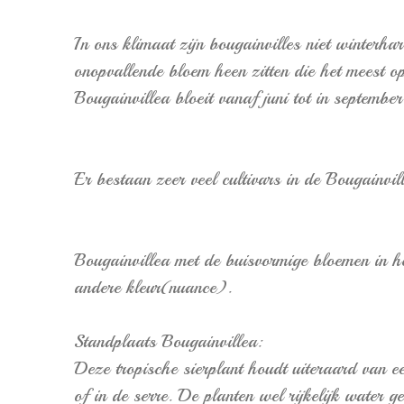
In ons klimaat zijn bougainvilles niet winterhar
onopvallende bloem heen zitten die het meest op
Bougainvillea bloeit vanaf juni tot in september
Er bestaan zeer veel cultivars in de Bougainvill
Bougainvillea met de buisvormige bloemen in h
andere kleur(nuance).
Standplaats Bougainvillea:
Deze tropische sierplant houdt uiteraard van e
of in de serre. De planten wel rijkelijk water 