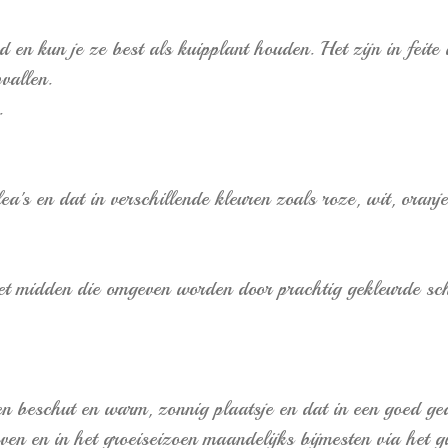
d en kun je ze best als kuipplant houden. Het zijn in feit
vallen.
.
ea's en dat in verschillende kleuren zoals roze, wit, oranje
et midden die omgeven worden door prachtig gekleurde sch
en beschut en warm, zonnig plaatsje en dat in een goed ged
geven en in het groeiseizoen maandelijks bijmesten via het 