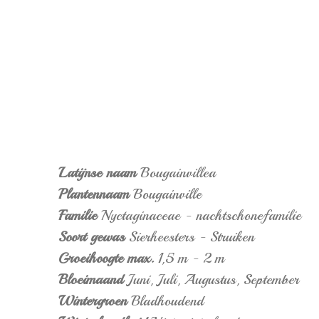
Latijnse naam
Bougainvillea
Plantennaam
Bougainville
Familie
Nyctaginaceae - nachtschonefamilie
Soort gewas
Sierheesters - Struiken
Groeihoogte max.
1,5 m - 2 m
Bloeimaand
Juni,
Juli,
Augustus,
September
Wintergroen
Bladhoudend