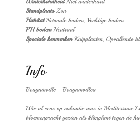
Winterhardheid
Niet winterhard
Standplaats
Zon
Habitat
Normale bodem,
Vochtige bodem
PH bodem
Neutraal
Speciale kenmerken
Kuipplanten,
Opvallende b
Info
Bougainville - Bougainvillea
Wie al eens op vakantie was in Mediterrane Lan
bloemenpracht gezien als klimplant tegen de h