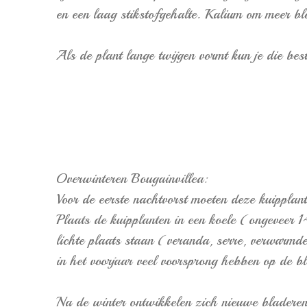
en een laag stikstofgehalte. Kalium om meer blo
Als de plant lange twijgen vormt kun je die be
Overwinteren Bougainvillea:
Voor de eerste nachtvorst moeten deze kuipplan
Plaats de kuipplanten in een koele (ongeveer 
lichte plaats staan (veranda, serre, verwarmde 
in het voorjaar veel voorsprong hebben op de bl
Na de winter ontwikkelen zich nieuwe bladeren