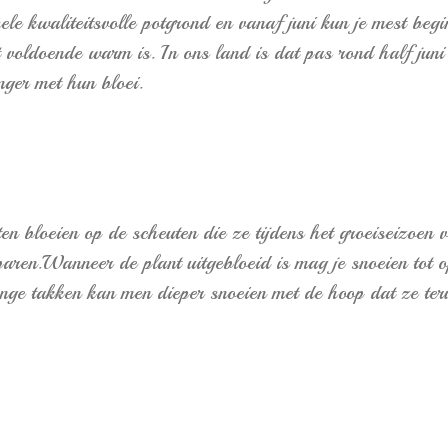
ele kwaliteitsvolle potgrond en vanaf juni kun je mest begi
 voldoende warm is. In ons land is dat pas rond half juni
nger met hun bloei.
ten bloeien op de scheuten die ze tijdens het groeiseizoe
sparen.Wanneer de plant uitgebloeid is mag je snoeien tot
nge takken kan men dieper snoeien met de hoop dat ze teru