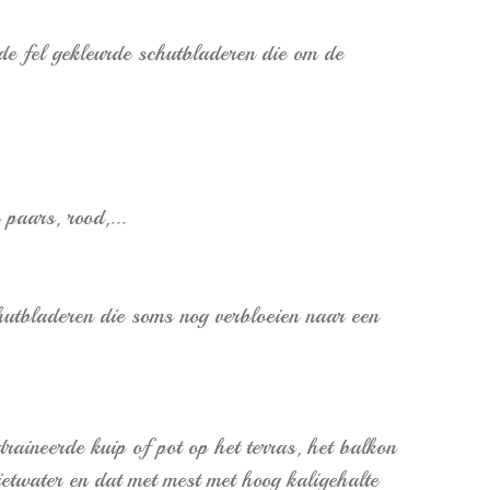
e de fel gekleurde schutbladeren die om de
 paars, rood,...
utbladeren die soms nog verbloeien naar een
raineerde kuip of pot op het terras, het balkon
gietwater en dat met mest met hoog kaligehalte