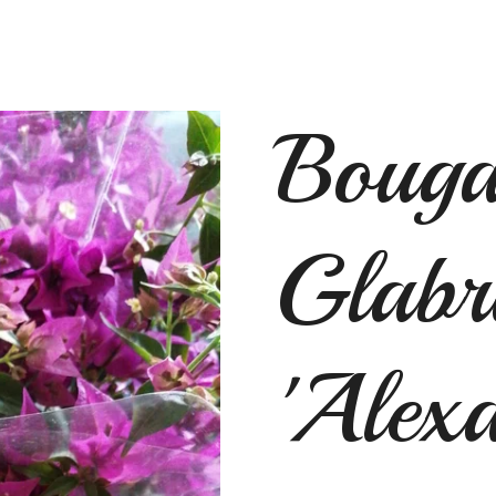
Bouga
Glabr
'Alex