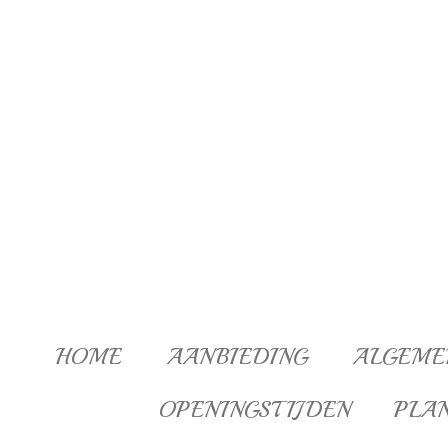
Ga
direct
naar
de
hoofdinhoud
HOME
AANBIEDING
ALGEME
OPENINGSTIJDEN
PLA