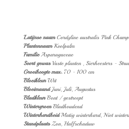
Latijnse naam
Cordyline australis 'Pink Champ
Plantennaam
Koolpalm
Familie
Asparagaceae
Soort gewas
Vaste planten
,
Sierheesters - Stru
Groeihoogte max.
70 - 100 cm
Bloeikleur
Wit
Bloeimaand
Juni,
Juli,
Augustus
Bladkleur
Bont / gestreept
Wintergroen
Bladhoudend
Winterhardheid
Matig winterhard,
Niet winte
Standplaats
Zon,
Halfschaduw