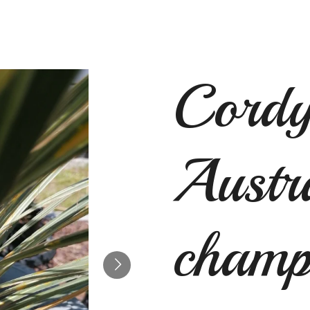
Cordy
Austra
champ