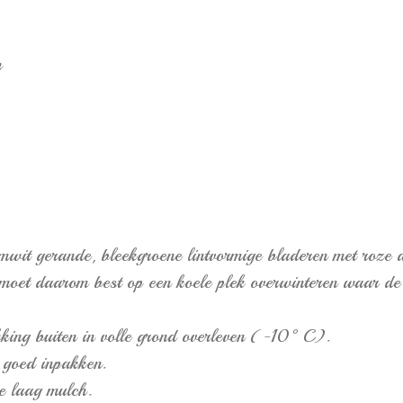
n
mwit gerande, bleekgroene lintvormige bladeren met roze 
en moet daarom best op een koele plek overwinteren waar 
ekking buiten in volle grond overleven (-10°C).
 goed inpakken.
e laag mulch.