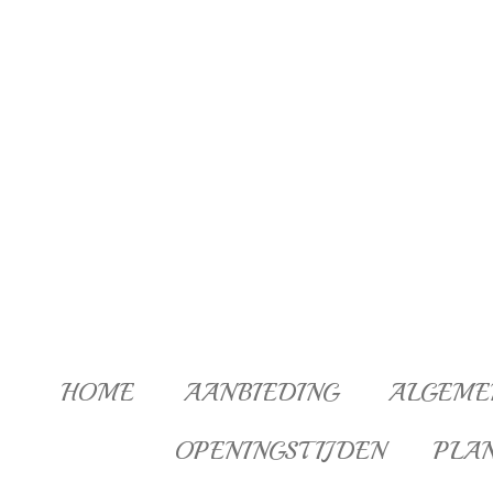
Ga
direct
naar
de
hoofdinhoud
HOME
AANBIEDING
ALGEME
OPENINGSTIJDEN
PLA