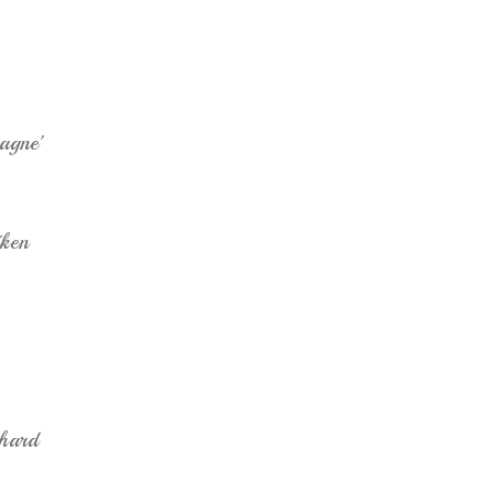
agne'
iken
rhard