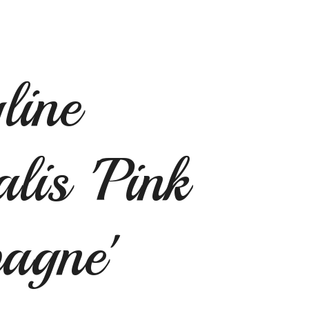
line
lis 'Pink
agne'