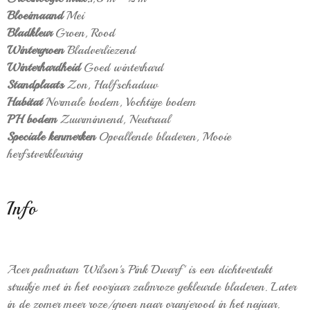
Bloeimaand
Mei
Bladkleur
Groen,
Rood
Wintergroen
Bladverliezend
Winterhardheid
Goed winterhard
Standplaats
Zon,
Halfschaduw
Habitat
Normale bodem,
Vochtige bodem
PH bodem
Zuurminnend,
Neutraal
Speciale kenmerken
Opvallende bladeren,
Mooie
herfstverkleuring
Info
Acer palmatum 'Wilson's Pink Dwarf' is een dichtvertakt
struikje met in het voorjaar zalmroze gekleurde bladeren. Later
in de zomer meer roze/groen naar oranjerood in het najaar.