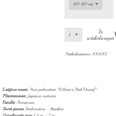
In
winkelwagen
Artikelnummer:
100013
Latijnse naam
Acer palmatum ''Wilson's Pink Dwarf''
Plantennaam
Japanse esdoorn
Familie
Aceraceae
Soort gewas
Sierheesters - Struiken
Groeihoogte max.
1,5 m - 2 m