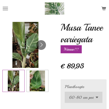
Ga
direct
naar
de
Musa Tanee
hoofdinhoud
variegata
Nieuw!!!
€ 89,95
Planthoogte