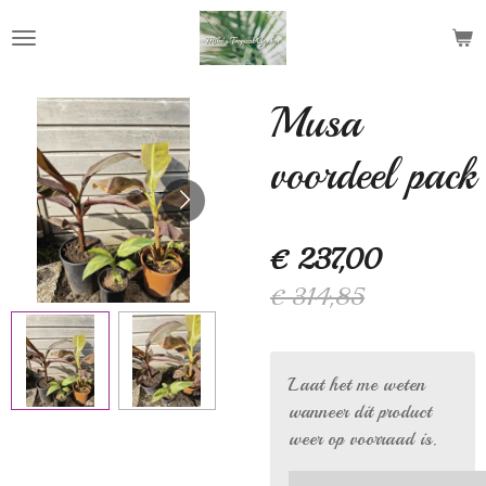
Ga
direct
naar
de
Musa
hoofdinhoud
voordeel pack
€ 237,00
€ 314,85
Laat het me weten
wanneer dit product
weer op voorraad is.