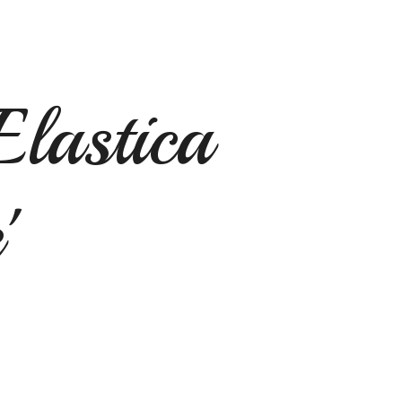
Elastica
'