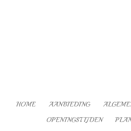
Ga
direct
naar
de
hoofdinhoud
HOME
AANBIEDING
ALGEME
OPENINGSTIJDEN
PLA