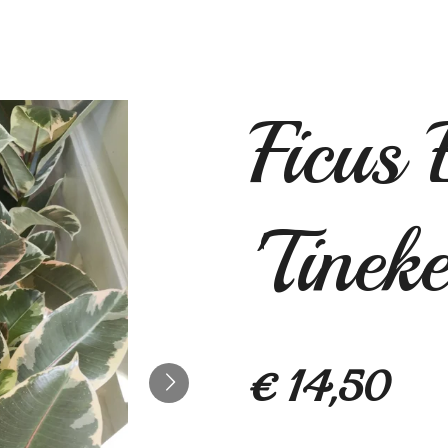
Ficus 
'Tineke
€ 14,50