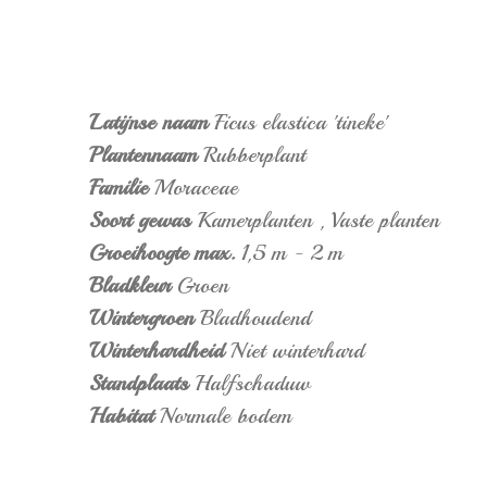
Latijnse naam
Ficus elastica 'tineke'
Plantennaam
Rubberplant
Familie
Moraceae
Soort gewas
Kamerplanten
,
Vaste planten
Groeihoogte max.
1,5 m - 2 m
Bladkleur
Groen
Wintergroen
Bladhoudend
Winterhardheid
Niet winterhard
Standplaats
Halfschaduw
Habitat
Normale bodem