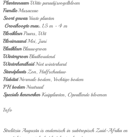
Plantennaam
Witte paradijsvogelbloem
Familie
Musaceae
Soort gewas
Vaste planten
Groeihoogte max.
1,5 m - 4 m
Bloeikleur
Paars,
Wit
Bloeimaand
Mei,
Juni
Bladkleur
Blauwgroen
Wintergroen
Bladhoudend
Winterhardheid
Niet winterhard
Standplaats
Zon,
Halfschaduw
Habitat
Normale bodem,
Vochtige bodem
PH bodem
Neutraal
Speciale kenmerken
Kuipplanten,
Opvallende bloemen
Info
Strelitzia Augusta is endemisch in subtropisch Zuid-Afrika en