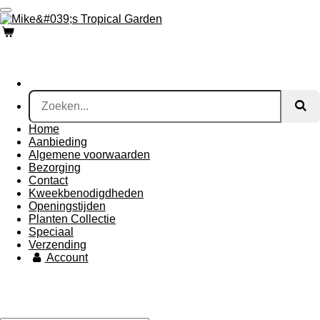
Ga
direct
naar
de
hoofdinhoud
Home
Aanbieding
Algemene voorwaarden
Bezorging
Contact
Kweekbenodigdheden
Openingstijden
Planten Collectie
Speciaal
Verzending
Account