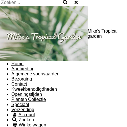
Mike's Tropical
garden
Home
Aanbieding
Algemene voorwaarden
Bezorging
Contact
Kweekbenodigdheden
Openingstijden
Planten Collectie
Speciaal
Verzending
Account
Zoeken
Winkelwagen