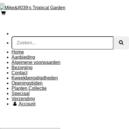
Ga
direct
naar
de
hoofdinhoud
Home
Aanbieding
Algemene voorwaarden
Bezorging
Contact
Kweekbenodigdheden
Openingstijden
Planten Collectie
Speciaal
Verzending
Account