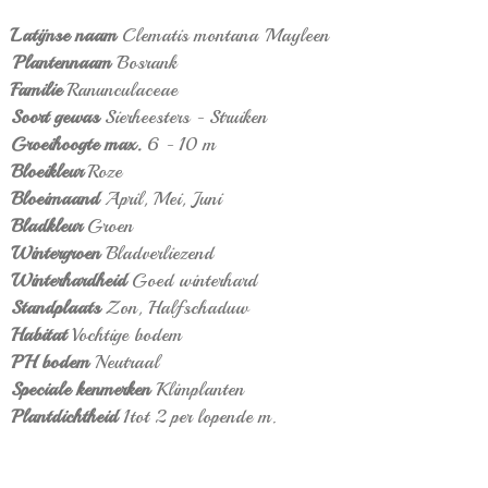
Latijnse naam
Clematis montana 'Mayleen
'
Plantennaam
Bosrank
Familie
Ranunculaceae
Soort gewas
Sierheesters - Struiken
Groeihoogte max.
6 - 10 m
Bloeikleur
Roze
Bloeimaand
April,
Mei,
Juni
Bladkleur
Groen
Wintergroen
Bladverliezend
Winterhardheid
Goed winterhard
Standplaats
Zon,
Halfschaduw
Habitat
Vochtige bodem
PH bodem
Neutraal
Speciale kenmerken
Klimplanten
Plantdichtheid
1tot 2 per lopende m.