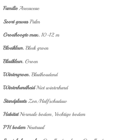
Familie
Arecaceae
Soort gewas
Palm
Groeihoogte max.
10-12 m
Bloeikleur.
Bleek groen
Bladkleur.
Groen
Wintergroen.
Bladhoudend
Winterhardheid
Niet winterhard
Standplaats
Zon/Halfschaduw
Habitat
Normale bodem,
Vochtige bodem
PH bodem
Neutraal