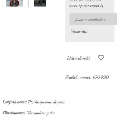
weer op voorraad is.
Verzenden
Uitverkocht
Artikelnummer:
100490
Latijnse naam
Ptychosperma elegans
Plantennaam
Alexandera palm