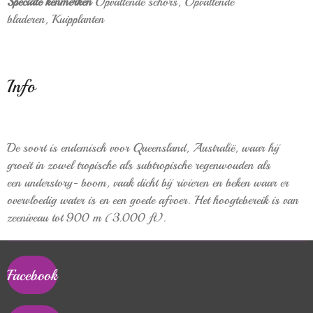
Speciale kenmerken
Opvallende schors,
Opvallende
bladeren,
Kuipplanten
Info
De soort is
endemisch
voor Queensland, Australië, waar hij
groeit in zowel tropische als subtropische
regenwouden
als
een
understory-
boom, vaak dicht bij rivieren en beken waar er
overvloedig water is en een goede afvoer.
Het hoogtebereik is van
zeeniveau tot 900 m (3.000 ft).
Facebook