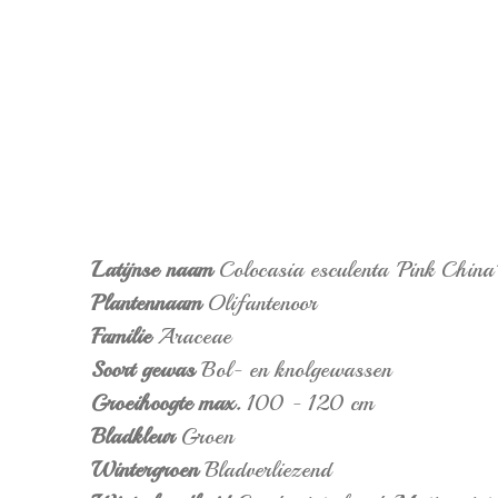
Latijnse naam
Colocasia esculenta 'Pink China'
Plantennaam
Olifantenoor
Familie
Araceae
Soort gewas
Bol- en knolgewassen
Groeihoogte max.
100 - 120 cm
Bladkleur
Groen
Wintergroen
Bladverliezend