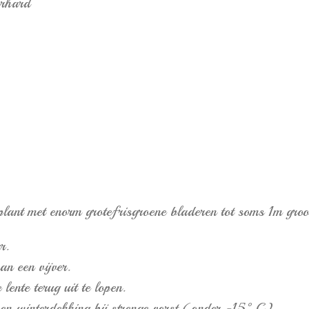
erhard
plant met enorm grotefrisgroene bladeren tot soms 1m groo
r.
an een vijver.
lente terug uit te lopen.
 een winterdekking bij strenge vorst (onder -15°C).