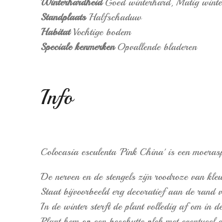
Winterhardheid
Goed winterhard,
Matig wint
Standplaats
Halfschaduw
Habitat
Vochtige bodem
Speciale kenmerken
Opvallende bladeren
Info
Colocasia esculenta 'Pink China' is een moeras
De nerven en de stengels zijn roodroze van kleu
Staat bijvoorbeeld erg decoratief aan de rand v
In de winter sterft de plant volledig af om in de 
Plant hem op een beschutte plek met eventueel