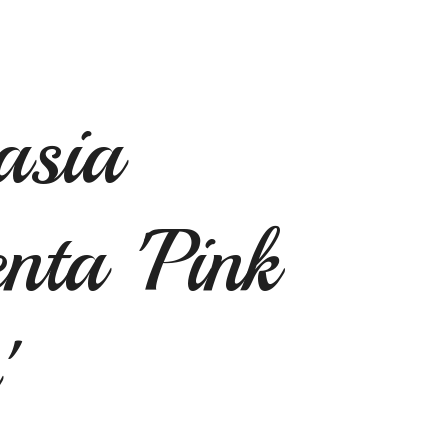
asia
nta 'Pink
'