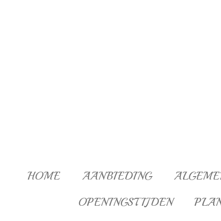
Ga
direct
naar
de
hoofdinhoud
HOME
AANBIEDING
ALGEME
OPENINGSTIJDEN
PLA