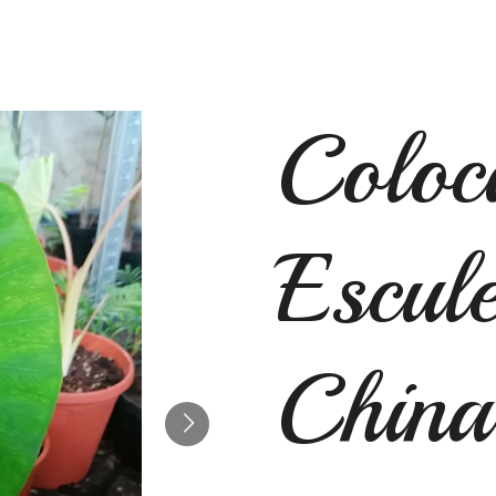
Coloc
Escule
China