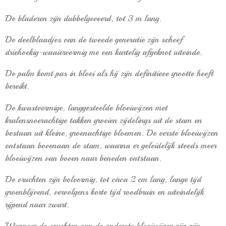
De bladeren zijn dubbelgeveerd, tot 3 m lang.
De deelblaadjes van de tweede generatie zijn scheef
driehoekig-waaiervormig me een kartelig afgeknot uiteinde.
De palm komt pas in bloei als hij zijn definitieve grootte heeft
bereikt.
De kwastvormige, langgesteelde
bloeiwijzen
met
kralensnoerachtige takken groeien zijdelings uit de stam en
bestaan uit kleine, groenachtige bloemen. De eerste bloeiwijzen
ontstaan bovenaan de stam, waarna er geleidelijk steeds meer
bloeiwijzen van boven naar beneden ontstaan.
De
vruchten
zijn bolvormig, tot circa 2 cm lang, lange tijd
groenblijvend, vervolgens korte tijd roodbruin en uiteindelijk
rijpend naar zwart.
Wanneer de vruchten van de onderste bloeiwijzen rijp zijn,