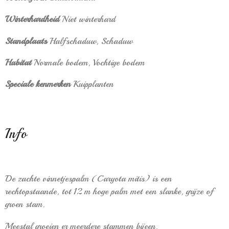
Winterhardheid
Niet winterhard
Standplaats
Halfschaduw,
Schaduw
Habitat
Normale bodem,
Vochtige bodem
Speciale kenmerken
Kuipplanten
Info
De
zachte vinnetjespalm
(Caryota mitis) is een
rechtopstaande, tot 12 m hoge
palm
met een slanke, grijze of
groen stam.
Meestal groeien er meerdere stammen bijeen.