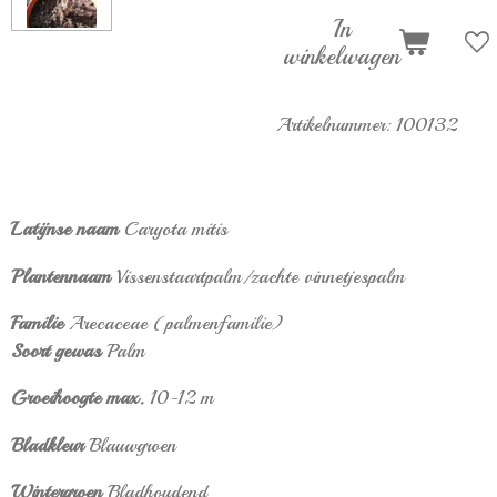
In
winkelwagen
Artikelnummer:
100132
Latijnse naam
Caryota mitis
Plantennaam
Vissenstaartpalm/zachte vinnetjespalm
Familie
Arecaceae (palmenfamilie)
Soort gewas
Palm
Groeihoogte max.
10-12 m
Bladkleur
Blauwgroen
Wintergroen
Bladhoudend