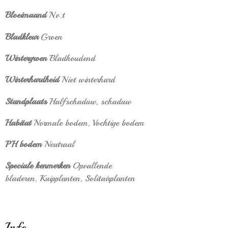
Bloeimaand
N.v.t
Bladkleur
Groen
Wintergroen
Bladhoudend
Winterhardheid
Niet winterhard
Standplaats
Halfschaduw, schaduw
Habitat
Normale bodem,
Vochtige bodem
PH bodem
Neutraal
Speciale kenmerken
Opvallende
bladeren,
Kuipplanten,
Solitairplanten
Info