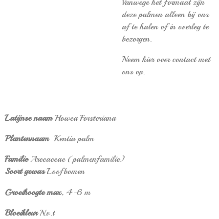
Vanwege het formaat zijn
deze palmen alleen bij ons
af te halen of in overleg te
bezorgen.
Neem hier over contact met
ons op.
Latijnse naam
Howea Forsteriana
Plantennaam
Kentia palm
Familie
Arecaceae (palmenfamilie)
Soort gewas
Loofbomen
Groeihoogte max.
4-6 m
Bloeikleur
N.v.t