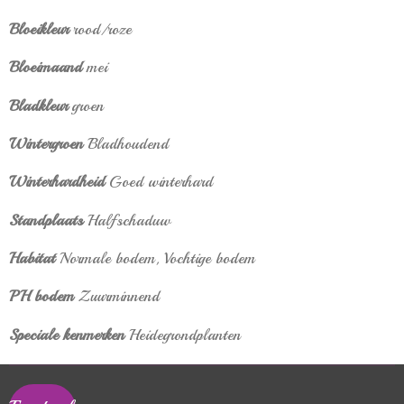
Bloeikleur
rood/roze
Bloeimaand
mei
Bladkleur
groen
Wintergroen
Bladhoudend
Winterhardheid
Goed winterhard
Standplaats
Halfschaduw
Habitat
Normale bodem, Vochtige bodem
PH bodem
Zuurminnend
Speciale kenmerken
Heidegrondplanten