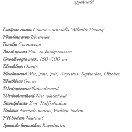
afgehaald
Latijnse naam
Canna x generalis 'Atlantic Beauty'
Plantennaam
Bloemriet
Familie
Cannaceae
Soort gewas
Bol- en knolgewassen
Groeihoogte max.
150-200 cm
Bloeikleur
Oranje
Bloeimaand
Mei,
Juni,
Juli,
Augustus,
September,
Oktober
Bladkleur
Groen
Wintergroenv
Bladverliezend
Winterhardheid
Niet winterhard
Standplaats
Zon,
Halfschaduw
Habitat
Normale bodem,
Vochtige bodem
PH bodem
Neutraal
Speciale kenmerken
Kuipplanten