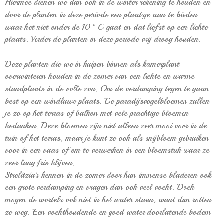
Hiermee dienen we dan ook in de winter rekening te houden en
door de planten in deze periode een plaatsje aan te bieden
waar het niet onder de 10°C gaat en dat liefst op een lichte
plaats. Verder de planten in deze periode vrij droog houden.
Deze planten die we in kuipen binnen als kamerplant
overwinteren houden in de zomer van een lichte en warme
standplaats in de volle zon. Om de verdamping tegen te gaan
best op een windluwe plaats. De paradijsvogelbloemen zullen
je zo op het terras of balkon met vele prachtige bloemen
bedanken. Deze bloemen zijn niet alleen zeer mooi voor in de
tuin of het terras, maar je kunt ze ook als snijbloem gebruiken
voor in een vaas of om te verwerken in een bloemstuk waar ze
zeer lang fris blijven.
Strelitzia's kennen in de zomer door hun immense bladeren ook
een grote verdamping en vragen dan ook veel vocht. Doch
mogen de wortels ook niet in het water staan, want dan rotten
ze weg. Een vochthoudende en goed water doorlatende bodem