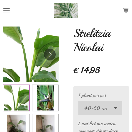
Ga
direct
naar
de
Strelitzia
hoofdinhoud
Nicolai
€ 14,95
1 plant per pot
Laat het me weten
wanneer dit product