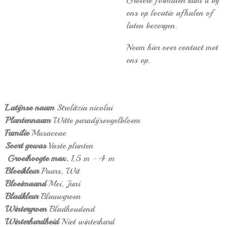
Grotere formaten kunt u bij
ons op locatie afhalen of
laten bezorgen.
Neem hier over contact met
ons op.
Latijnse naam
Strelitzia nicolai
Plantennaam
Witte paradijsvogelbloem
Familie
Musaceae
Soort gewas
Vaste planten
Groeihoogte max.
1,5 m - 4 m
Bloeikleur
Paars,
Wit
Bloeimaand
Mei,
Juni
Bladkleur
Blauwgroen
Wintergroen
Bladhoudend
Winterhardheid
Niet winterhard