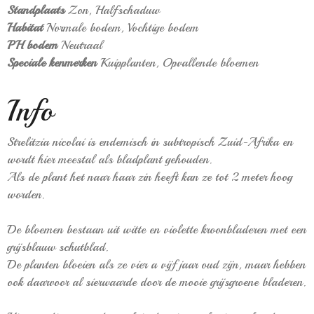
Standplaats
Zon,
Halfschaduw
Habitat
Normale bodem,
Vochtige bodem
PH bodem
Neutraal
Speciale kenmerken
Kuipplanten,
Opvallende bloemen
Info
Strelitzia nicolai is endemisch in subtropisch Zuid-Afrika en
wordt hier meestal als bladplant gehouden.
Als de plant het naar haar zin heeft kan ze tot 2 meter hoog
worden.
De bloemen bestaan uit witte en violette kroonbladeren met een
grijsblauw schutblad.
De planten bloeien als ze vier a vijf jaar oud zijn, maar hebben
ook daarvoor al sierwaarde door de mooie grijsgroene bladeren.