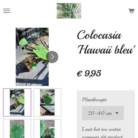
Ga
direct
naar
de
Colocasia
hoofdinhoud
'Hawaii bleu'
€ 9,95
Planthoogte
Laat het me weten
wanneer dit product