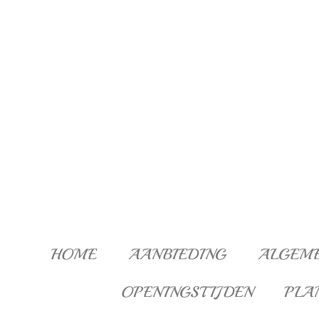
Ga
direct
naar
de
hoofdinhoud
HOME
AANBIEDING
ALGEM
OPENINGSTIJDEN
PLA