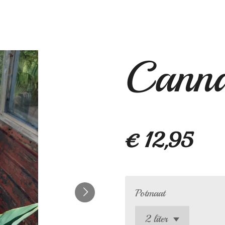
Canna
€ 12,95
Potmaat