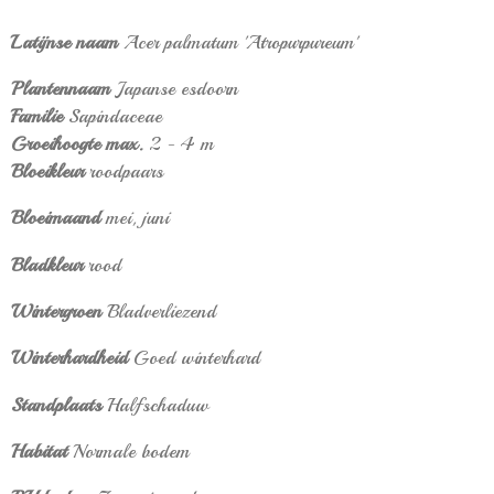
Latijnse naam
Acer palmatum 'Atropurpureum'
Plantennaam
Japanse esdoorn
Familie
Sapindaceae
Groeihoogte max.
2 - 4 m
Bloeikleur
roodpaars
Bloeimaand
mei, juni
Bladkleur
rood
Wintergroen
Bladverliezend
Winterhardheid
Goed winterhard
Standplaats
Halfschaduw
Habitat
Normale bodem