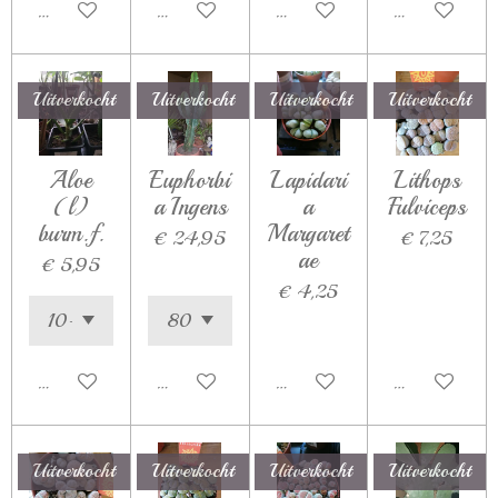
Houd mij op de hoogte
Houd mij op de hoogte
In winkelwagen
In winkelwag
Uitverkocht
Uitverkocht
Uitverkocht
Uitverkocht
Aloe
Euphorbi
Lapidari
Lithops
(l)
a Ingens
a
Fulviceps
burm.f.
Margaret
€ 24,95
€ 7,25
ae
€ 5,95
€ 4,25
Houd mij op de hoogte
Houd mij op de hoogte
Houd mij op de hoogte
Houd mij op d
Uitverkocht
Uitverkocht
Uitverkocht
Uitverkocht