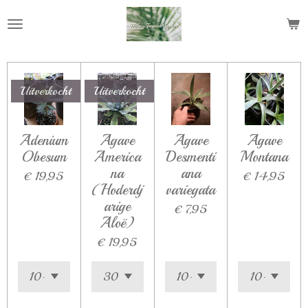
Ga
direct
naar
de
hoofdinhoud
Uitverkocht
Uitverkocht
Adenium
Agave
Agave
Agave
Obesum
America
Desmenti
Montana
na
ana
€ 19,95
€ 14,95
(Hoderdj
variegata
arige
€ 7,95
Aloë)
€ 19,95