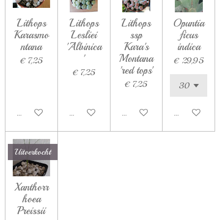
Lithops
Lithops
Lithops
Opuntia
Karasmo
Lesliei
ssp
ficus
ntana
'Albinica
Kara's
indica
'
Montana
€ 7,25
€ 29,95
'red tops'
€ 7,25
€ 7,25
Houd mij op de hoogte
Houd mij op de hoogte
Houd mij op de hoogte
Houd mij op d
Uitverkocht
Xanthorr
hoea
Preissii