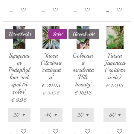
In winkelwagen
In winkelwagen
In winkelwagen
Houd mij op d
Uitverkocht
Sale!
Uitverkocht
Syngoniu
Yucca
Colocasi
Fatsia
m
Gloriosa
a
Japonica
Podophyl
'variegat
esculenta
(spiders
lum 'red
a'
'Hilo
web)
spot tri
beauty'
€ 29,95
€ 12,95
color'
€ 16,95
€ 34,95
€ 9,95
Houd mij op de hoogte
In winkelwagen
Houd mij op de hoogte
In winkelwag