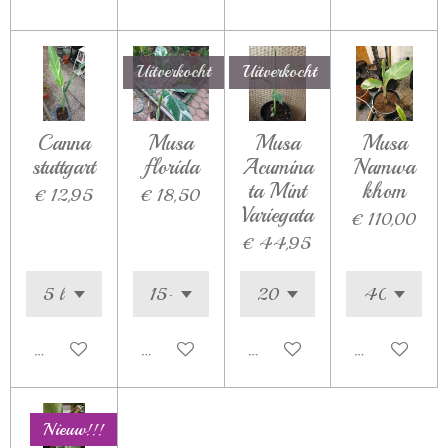
Uitverkocht
Uitverkocht
Canna
Musa
Musa
Musa
stuttgart
florida
Acumina
Namwa
ta Mint
khom
€ 12,95
€ 18,50
Variegata
€ 110,00
€ 44,95
In winkelwagen
Houd mij op de hoogte
Houd mij op de hoogte
In winkelwag
Nieuw!!!