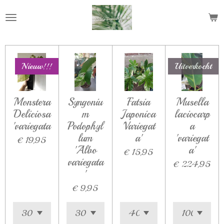
Ga
direct
naar
de
hoofdinhoud
Nieuw!!!
Uitverkocht
Monstera
Syngoniu
Fatsia
Musella
Deliciosa
m
Japonica
laciocarp
'variegata
Podophyl
'Variegat
a
lum
a'
'variegat
€ 19,95
'Albo
a'
€ 15,95
variegata
€ 224,95
'
€ 9,95