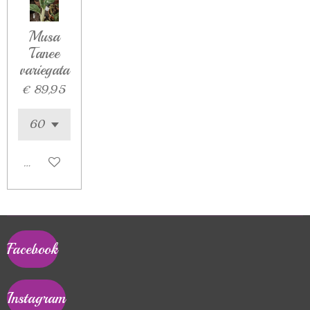
Musa
Tanee
variegata
€ 89,95
In winkelwagen
Facebook
Instagram