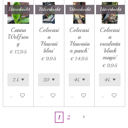
Uitverkocht
Uitverkocht
Uitverkocht
Uitverkocht
Canna
Colocasi
Colocasi
Colocasi
Wolfson
a
a
a
g
'Hawaii
'Hawaiia
esculenta
bleu'
n punch'
'black
€ 12,95
magic'
€ 9,95
€ 14,95
€ 9,95
Houd mij op de hoogte
Houd mij op de hoogte
Houd mij op de hoogte
Houd mij op d
1
2