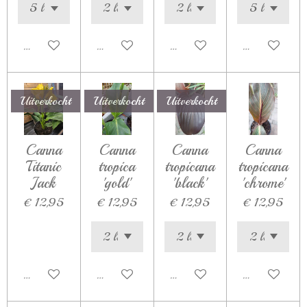
Houd mij op de hoogte
Houd mij op de hoogte
In winkelwagen
In winkelwag
Uitverkocht
Uitverkocht
Uitverkocht
Canna
Canna
Canna
Canna
Titanic
tropica
tropicana
tropicana
Jack
'gold'
'black'
'chrome'
€ 12,95
€ 12,95
€ 12,95
€ 12,95
Houd mij op de hoogte
Houd mij op de hoogte
Houd mij op de hoogte
In winkelwag