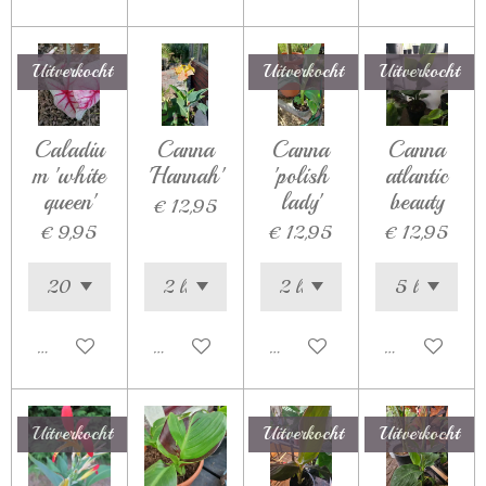
Uitverkocht
Uitverkocht
Uitverkocht
Caladiu
Canna
Canna
Canna
m 'white
'Hannah'
'polish
atlantic
queen'
lady'
beauty
€ 12,95
€ 9,95
€ 12,95
€ 12,95
Houd mij op de hoogte
In winkelwagen
Houd mij op de hoogte
Houd mij op d
Uitverkocht
Uitverkocht
Uitverkocht