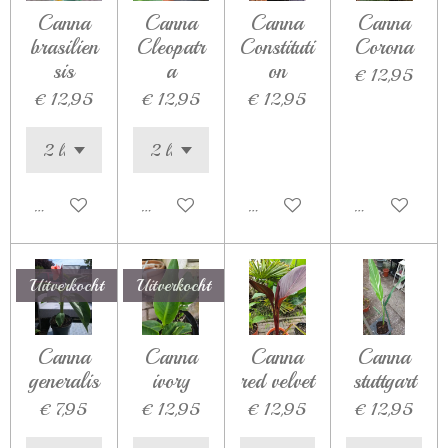
Canna
Canna
Canna
Canna
brasilien
Cleopatr
Constituti
Corona
sis
a
on
€ 12,95
€ 12,95
€ 12,95
€ 12,95
Houd mij op de hoogte
In winkelwagen
Houd mij op de hoogte
Houd mij op d
Uitverkocht
Uitverkocht
Canna
Canna
Canna
Canna
generalis
ivory
red velvet
stuttgart
€ 7,95
€ 12,95
€ 12,95
€ 12,95