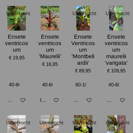
Uitverkocht
Uitverkocht
Uitverkocht
Ensete
Ensete
Ensete
Ensete
ventricos
ventricos
Ventricos
ventricos
um
um
um
um
'Maurelii'
'Montbeli
maurelii
€ 19,95
ardii'
'varigata'
€ 16,95
€ 89,95
€ 109,95
Houd mij op de hoogte
In winkelwagen
Houd mij op de hoogte
Houd mij op
Uitverkocht
Uitverkocht
Uitverkocht
Uitverkocht