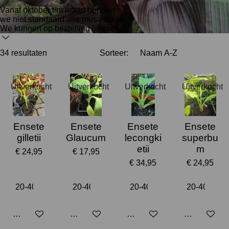
Vanaf oktober t/m maart hebben
we niet standaard alle musa staan.
We kunnen op bestelling leveren.
34 resultaten
Sorteer:
Uitverkocht
Uitverkocht
Uitverkocht
Uitverkocht
Ensete
Ensete
Ensete
Ensete
gilletii
Glaucum
lecongki
superbu
etii
m
€ 24,95
€ 17,95
€ 34,95
€ 24,95
Houd mij op de hoogte
Houd mij op de hoogte
Houd mij op de hoogte
Houd mij op