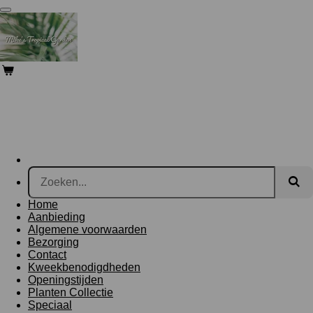
Ga
direct
naar
de
hoofdinhoud
Home
Aanbieding
Algemene voorwaarden
Bezorging
Contact
Kweekbenodigdheden
Openingstijden
Planten Collectie
Speciaal