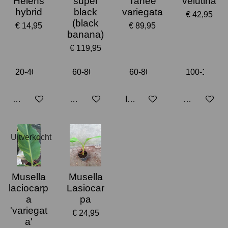
Helens
super
Tanee
velutina
hybrid
black
variegata
€ 42,95
(black
€ 14,95
€ 89,95
banana)
€ 119,95
Houd mij op de hoogte
Houd mij op de hoogte
In winkelwagen
Houd mij op
Uitverkocht
Musella
Musella
laciocarp
Lasiocar
a
pa
'variegat
€ 24,95
a'