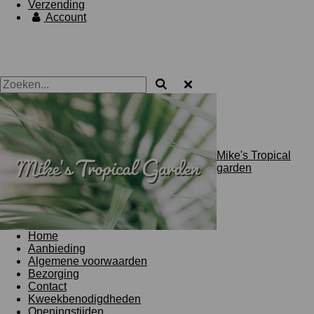
Verzending
Account
Mike's Tropical
garden
Home
Aanbieding
Algemene voorwaarden
Bezorging
Contact
Kweekbenodigdheden
Openingstijden