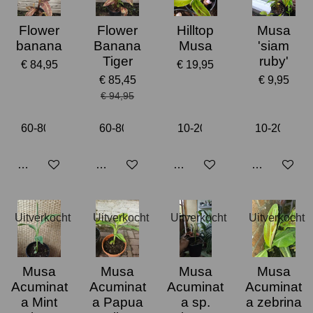
Flower
Flower
Hilltop
Musa
banana
Banana
Musa
'siam
Tiger
ruby'
€ 84,95
€ 19,95
€ 85,45
€ 9,95
€ 94,95
Houd mij op de hoogte
Houd mij op de hoogte
Houd mij op de hoogte
Houd mij op
Uitverkocht
Uitverkocht
Uitverkocht
Uitverkocht
Musa
Musa
Musa
Musa
Acuminat
Acuminat
Acuminat
Acuminat
a Mint
a Papua
a sp.
a zebrina