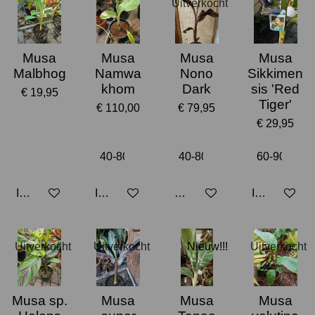
Uitverkocht
Musa
Musa
Musa
Musa
Malbhog
Namwa
Nono
Sikkimen
khom
Dark
sis 'Red
€ 19,95
Tiger'
€ 110,00
€ 79,95
€ 29,95
In winkelwagen
In winkelwagen
Houd mij op de hoogte
In winkelwa
Uitverkocht
Uitverkocht
Nieuw!!!
Uitverkocht
Musa sp.
Musa
Musa
Musa