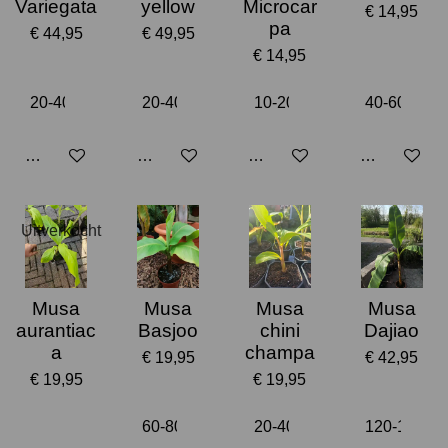
Variegata
yellow
Microcar
€ 14,95
pa
€ 44,95
€ 49,95
€ 14,95
Houd mij op de hoogte
Houd mij op de hoogte
Houd mij op de hoogte
Houd mij op
Uitverkocht
Musa
Musa
Musa
Musa
aurantiac
Basjoo
chini
Dajiao
a
champa
€ 19,95
€ 42,95
€ 19,95
€ 19,95